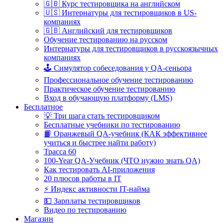
🇬🇧 Курс тестировщика на английском
🇺🇸 Интернатуры для тестировщиков в US-
компаниях
🇬🇧 Английский для тестировщиков
Обучение тестированию на русском
Интернатуры для тестировщиков в русскоязычных
компаниях
🕹️ Симулятор собеседования у QA-сеньора
Профессиональное обучение тестированию
Практическое обучение тестированию
Вход в обучающую платформу (LMS)
Бесплатное
💡 Три шага стать тестировщиком
Бесплатные учебники по тестированию
📙 Оранжевый QA-учебник (КАК эффективнее
учиться и быстрее найти работу)
Трасса 60
100-Year QA-Учебник (ЧТО нужно знать QA)
Как тестировать AI-приложения
20 плюсов работы в IT
⚡️ Индекс активности IT-найма
💵 Зарплаты тестировщиков
Видео по тестированию
Магазин