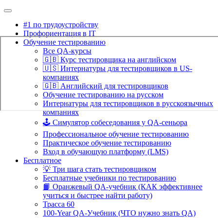
#1 по трудоустройству
Профориентация в IT
Обучение тестированию
Все QA-курсы
🇬🇧 Курс тестировщика на английском
🇺🇸 Интернатуры для тестировщиков в US-
компаниях
🇬🇧 Английский для тестировщиков
Обучение тестированию на русском
Интернатуры для тестировщиков в русскоязычных
компаниях
🕹️ Симулятор собеседования у QA-сеньора
Профессиональное обучение тестированию
Практическое обучение тестированию
Вход в обучающую платформу (LMS)
Бесплатное
💡 Три шага стать тестировщиком
Бесплатные учебники по тестированию
📙 Оранжевый QA-учебник (КАК эффективнее
учиться и быстрее найти работу)
Трасса 60
100-Year QA-Учебник (ЧТО нужно знать QA)