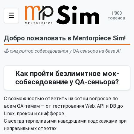
1'000
☰
токенов
Добро пожаловать в Mentorpiece Sim!
🕹️ симулятор собеседования у QA-сеньора на базе AI
Как пройти безлимитное мок-
собеседование у QA-сеньора?
С возможностью ответить на сотни вопросов по
всем QA-темам — от тестирования Web, API и DB до
Linux, прокси и снифферов.
С всегда терпеливыми наводящими подсказками при
неправильных ответах.