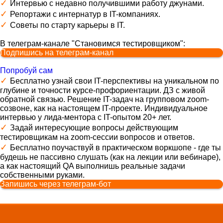
✓
Интервью с недавно получившими работу джунами.
✓
Репортажи с интернатур в IT-компаниях.
✓
Советы по старту карьеры в IT.
В телеграм-канале "Становимся тестировщиком":
Подпишись на телеграм-канал
Попробуй сам
✓
Бесплатно узнай свои IT-перспективы на уникальном по
глубине и точности курсе-профориентации. ДЗ с живой
обратной связью. Решение IT-задач на групповом zoom-
созвоне, как на настоящем IT-проекте. Индивидуальное
интервью у лида-ментора с IT-опытом 20+ лет.
✓
Задай интересующие вопросы действующим
тестировщикам на zoom-сессии вопросов и ответов.
✓
Бесплатно поучаствуй в практическом воркшопе - где ты
будешь не пассивно слушать (как на лекции или вебинаре),
а как настоящий QA выполнишь реальные задачи
собственными руками.
Запишись через телеграм-бот