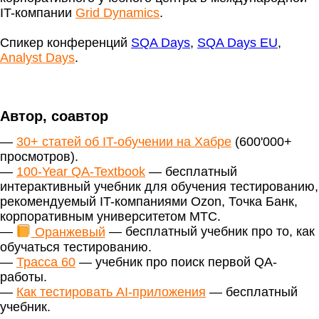
IT-компании
Grid Dynamics
.
Спикер конференций
SQA Days
,
SQA Days EU
,
Analyst Days
.
Автор, соавтор
—
30+ статей об IT-обучении на Хабре
(600'000+
просмотров).
—
100-Year QA-Textbook
— бесплатный
интерактивный учебник для обучения тестированию,
рекомендуемый IT-компаниями Ozon, Точка Банк,
корпоративным университетом МТС.
—
Оранжевый
— бесплатный учебник про то, как
обучаться тестированию.
—
Трасса 60
— учебник про поиск первой QA-
работы.
—
Как тестировать AI-приложения
— бесплатный
учебник.