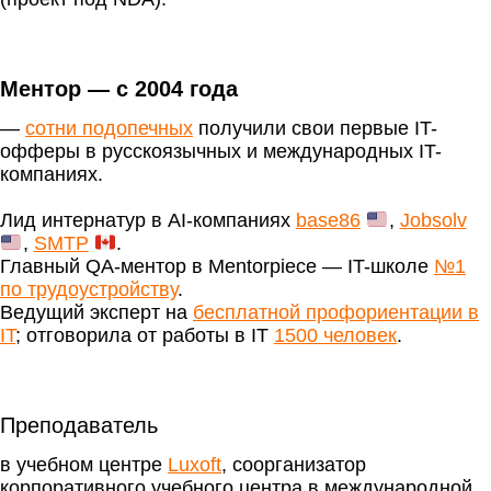
Ментор — с 2004 года
—
сотни подопечных
получили свои первые IT-
офферы в русскоязычных и международных IT-
компаниях.
Лид интернатур в AI-компаниях
base86
,
Jobsolv
,
SMTP
.
Главный QA-ментор в Mentorpiece — IT-школе
№1
по трудоустройству
.
Ведущий эксперт на
бесплатной профориентации в
IT
; отговорила от работы в IT
1500 человек
.
Преподаватель
в учебном центре
Luxoft
, соорганизатор
корпоративного учебного центра в международной