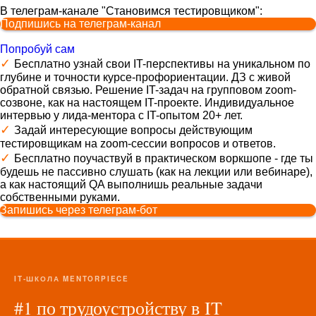
В телеграм-канале "Становимся тестировщиком":
Подпишись на телеграм-канал
Попробуй сам
✓
Бесплатно узнай свои IT-перспективы на уникальном по
глубине и точности курсе-профориентации. ДЗ с живой
обратной связью. Решение IT-задач на групповом zoom-
созвоне, как на настоящем IT-проекте. Индивидуальное
интервью у лида-ментора с IT-опытом 20+ лет.
✓
Задай интересующие вопросы действующим
тестировщикам на zoom-сессии вопросов и ответов.
✓
Бесплатно поучаствуй в практическом воркшопе - где ты
будешь не пассивно слушать (как на лекции или вебинаре),
а как настоящий QA выполнишь реальные задачи
собственными руками.
Запишись через телеграм-бот
IT-ШКОЛА MENTORPIECE
#1 по трудоустройству в IT