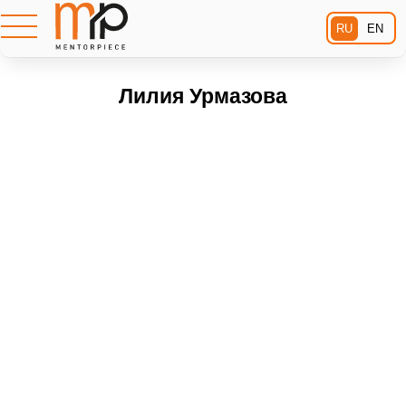
RU
EN
Лилия Урмазова